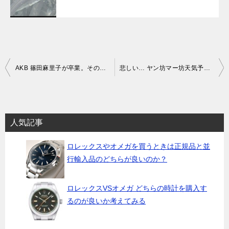
投
AKB 篠田麻里子が卒業。その理由はricori（リコリ）注力のため？
悲しい… ヤン坊マー坊天気予報 終了の理由と背景。業績悪化？ブランド再構築のため？
稿
ナ
ビ
人気記事
ゲ
ロレックスやオメガを買うときは正規品と並
ー
行輸入品のどちらが良いのか？
シ
ョ
ロレックスVSオメガ どちらの時計を購入す
ン
るのが良いか考えてみる