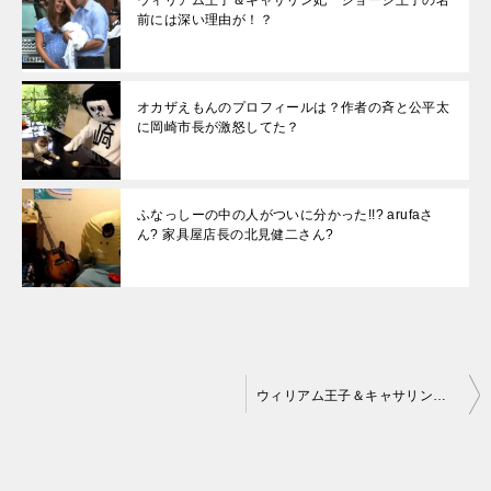
ウィリアム王子＆キャサリン妃 ジョージ王子の名
前には深い理由が！？
オカザえもんのプロフィールは？作者の斉と公平太
に岡崎市長が激怒してた？
ふなっしーの中の人がついに分かった!!? arufaさ
ん? 家具屋店長の北見健二さん?
投
ウィリアム王子＆キャサリン妃 ジョージ王子の名前には深い理由が！？
稿
ナ