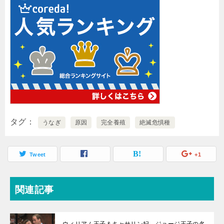
タグ
うなぎ
原因
完全養殖
絶滅危惧種
Tweet
+1
関連記事