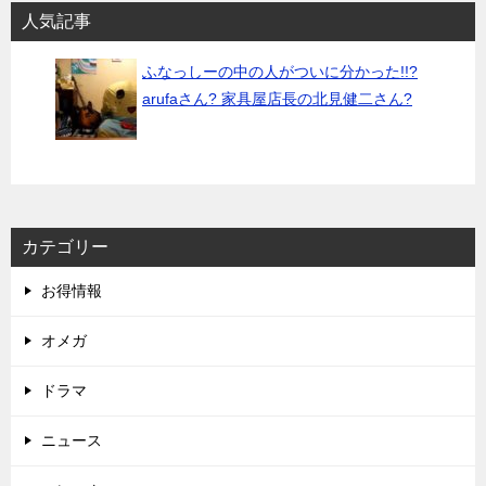
ビ
人気記事
ゲ
ふなっしーの中の人がついに分かった!!?
ー
arufaさん? 家具屋店長の北見健二さん?
シ
ョ
ン
カテゴリー
お得情報
オメガ
ドラマ
ニュース